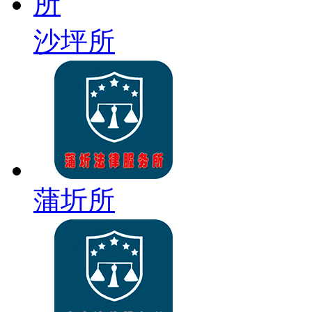
沙坪所
蒲圻所