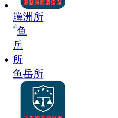
簰洲所
鱼岳所