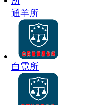
通羊所
白霓所