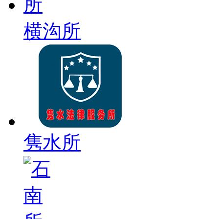
横沟所
隽水所