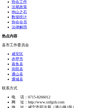
协会工作
法规政策
他山之石
数据统计
协会会员
法律解惑
热点内容
县市工作委员会
咸安区
赤壁市
嘉鱼县
崇阳县
通山县
通城县
联系方式
电 话：
0715-8266012
网 址：
http://www.xnfgxh.com
地 址：
咸宁市司法局（潜山路3号）