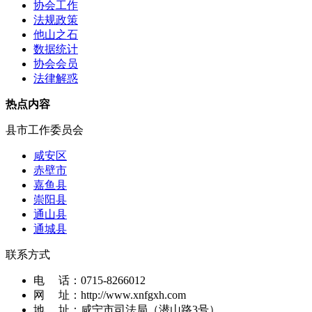
协会工作
法规政策
他山之石
数据统计
协会会员
法律解惑
热点内容
县市工作委员会
咸安区
赤壁市
嘉鱼县
崇阳县
通山县
通城县
联系方式
电 话：
0715-8266012
网 址：
http://www.xnfgxh.com
地 址：
咸宁市司法局（潜山路3号）